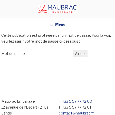
Aller
au
contenu
principal
Menu
Cette publication est protégée par un mot de passe. Pour la voir,
veuillez saisir votre mot de passe ci-dessous :
Mot de passe :
Maubrac Emballage
T.
+33 5 57 77 72 00
12 avenue de l'Escart - ZI La
F. +33 5 57 77 72 01
Lande
contact@maubrac.fr